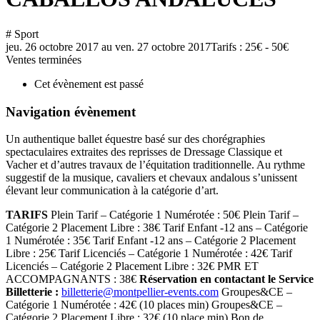
# Sport
jeu. 26 octobre 2017
au
ven. 27 octobre 2017
Tarifs : 25€ - 50€
Ventes terminées
Cet évènement est passé
Navigation évènement
Un authentique ballet équestre basé sur des chorégraphies
spectaculaires extraites des reprisses de Dressage Classique et
Vacher et d’autres travaux de l’équitation traditionnelle. Au rythme
suggestif de la musique, cavaliers et chevaux andalous s’unissent
élevant leur communication à la catégorie d’art.
TARIFS
Plein Tarif – Catégorie 1 Numérotée : 50€ Plein Tarif –
Catégorie 2 Placement Libre : 38€ Tarif Enfant -12 ans – Catégorie
1 Numérotée : 35€ Tarif Enfant -12 ans – Catégorie 2 Placement
Libre : 25€ Tarif Licenciés – Catégorie 1 Numérotée : 42€ Tarif
Licenciés – Catégorie 2 Placement Libre : 32€ PMR ET
ACCOMPAGNANTS : 38€
Réservation en contactant le Service
Billetterie :
billetterie@montpellier-events.com
Groupes&CE –
Catégorie 1 Numérotée : 42€ (10 places min) Groupes&CE –
Catégorie 2 Placement Libre : 32€ (10 place min) Bon de