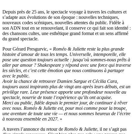
Depuis près de 25 ans, le spectacle voyage à travers les cultures et
s’adapte aux évolutions de son époque : nouvelles techniques,
nouveaux codes scéniques, nouvelles attentes du public. Fidèle à
son ADN tout en se renouvelant, il conserve ce qui fait son identité :
des chansons cultes, une esthétique grand format et un sens affirmé
du grand spectacle.
Pour Gérard Presgurvic, «
Roméo & Juliette reste la plus grande
histoire d’amour de tous les temps. Universelle, intemporelle, elle
pose une question toujours actuelle : jusqu’où sommes‑nous prêts à
aller par amour ? Shakespeare y répond avec une force qui traverse
les siècles, et c’est cette émotion que nous continuons à partager
avec le public.
Avoir la chance de retrouver Damien Sargue et Cécilia Cara,
toujours aussi inspirants plus de vingt ans après leurs débuts, est un
privilège rare. Leur présence apporte une profondeur nouvelle au
spectacle, nourrie de toute l’expérience qu’ils ont acquise.
Merci au public, fidèle depuis le premier jour, de continuer à rêver
avec nous. Roméo & Juliette est, pour moi comme pour la troupe,
une aventure de toute une vie — et nous sommes heureux de l’écrire
à nouveau ensemble en 2027.
»
A travers l’annonce du retour de
Roméo & Juliette
, il ne s’agit pas