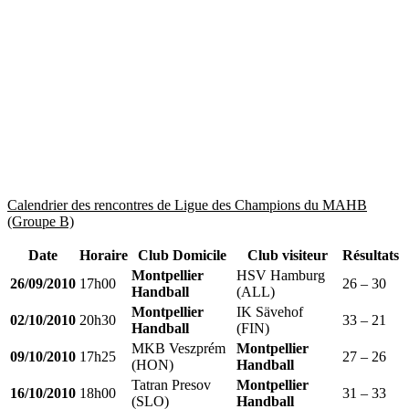
Calendrier des rencontres de Ligue des Champions du MAHB
(Groupe B)
Date
Horaire
Club Domicile
Club visiteur
Résultats
Montpellier
HSV Hamburg
26/09/2010
17h00
26 – 30
Handball
(ALL)
Montpellier
IK Sävehof
02/10/2010
20h30
33 – 21
Handball
(FIN)
MKB Veszprém
Montpellier
09/10/2010
17h25
27 – 26
(HON)
Handball
Tatran Presov
Montpellier
16/10/2010
18h00
31 – 33
(SLO)
Handball